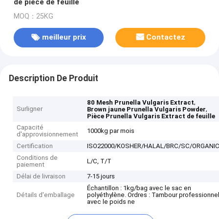
de pièce de feuille
MOQ：25KG
meilleur prix
Contactez
Description De Produit
,
80 Mesh Prunella Vulgaris Extract
Surligner
,
Brown jaune Prunella Vulgaris Powder
Pièce Prunella Vulgaris Extract de feuille
Capacité
1000kg par mois
d'approvisionnement
Certification
ISO22000/KOSHER/HALAL/BRC/SC/ORGANI
Conditions de
L/C, T/T
paiement
Délai de livraison
7-15 jours
Échantillon : 1kg/bag avec le sac en
Détails d'emballage
polyéthylène. Ordres : Tambour professionne
avec le poids ne