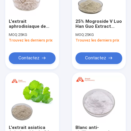
L'extrait
25% Mogroside V Luo
aphrodisiaque de
Han Guo Extract
graine de Griffonia
Powder 100% soluble
MOQ:
25KG
MOQ:
25KG
saupoudrent 99%
dans l'eau
Trouvez les derniers prix
Trouvez les derniers prix
sommeil d'aide de 5
HTP
Contactez
Contactez
Domicile
Des produits
Au sujet de nous
L'extrait asiatica
Blanc anti-