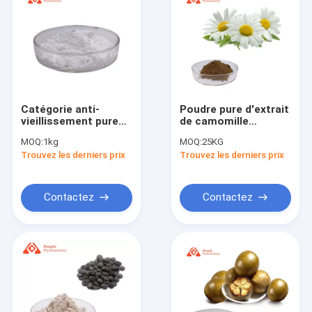
Catégorie anti-
Poudre pure d'extrait
vieillissement pure
de camomille
C11H15N2O8P de
d'apigénine de
MOQ:
1kg
MOQ:
25KG
soins de santé de
l'extrait 98% d'usine
Trouvez les derniers prix
Trouvez les derniers prix
poudre de NMN
de CAS 520-36-5
Contactez
Contactez