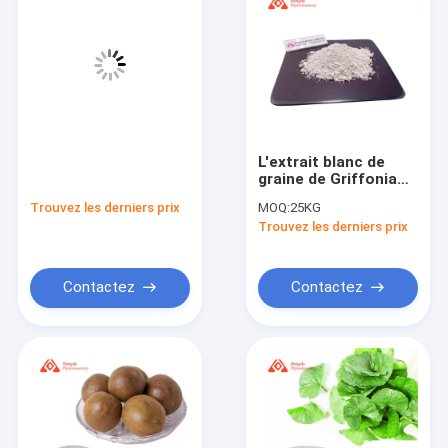
L'extrait blanc de
graine de Griffonia
saupoudrent 5 la
Trouvez les derniers prix
MOQ:
25KG
CLHP de HTP 99%
Trouvez les derniers prix
pour sain
Contactez
Contactez