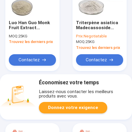
Luo Han Guo Monk
Triterpène asiatica
Fruit Extract
Madecassoside
Mogroside V
Asiaticoside d'extrait
MOQ:
25KG
Prix:
Negotiatable
saupoudrent la
de Centella
Trouvez les derniers prix
MOQ:
25KG
catégorie comestible
d'antidépresseur
de 50%
Trouvez les derniers prix
Contactez
Contactez
Économisez votre temps
Laissez-nous contacter les meilleurs
produits avec vous.
Donnez votre exigence