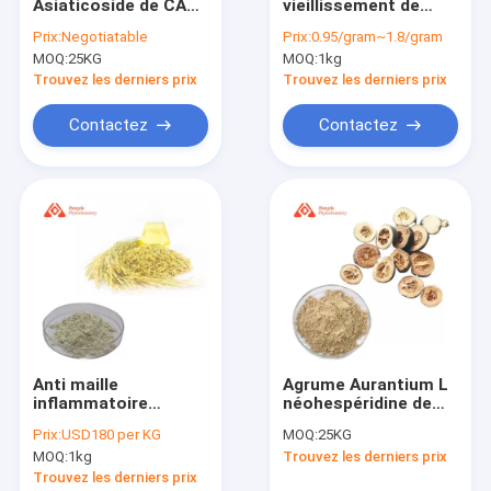
Asiaticoside de CAS
vieillissement de
Visite d'usine
18449-41-7 Centella
poudre de
Prix:
Negotiatable
Prix:
0.95/gram~1.8/gram
saupoudrent l'acide
mononucléotide de
MOQ:
25KG
MOQ:
1kg
de 80% Madecassic
nicotinamide de NMN
Contrôle de qualité
Trouvez les derniers prix
Trouvez les derniers prix
Nous contacter
Contactez
Contactez
Demandez une citation
extrait pur d'usine
extrait de graine de griffonia
Extrait de fruit de moine
Anti maille
Agrume Aurantium L
inflammatoire
néohespéridine de
Poudre de champignons bio
chinoise du passage
méthode de CLHP de
Prix:
USD180 per KG
MOQ:
25KG
80 de la méthode
90% CAS 520-26-3
Comprimés de Chlorelle Bio
MOQ:
1kg
Trouvez les derniers prix
100% de CLHP de
poudre
Trouvez les derniers prix