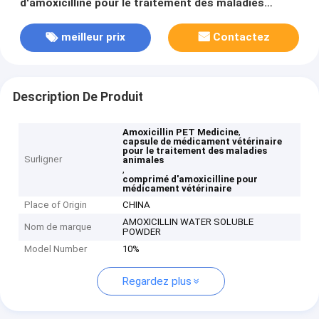
d'amoxicilline pour le traitement des maladies
animales
meilleur prix
Contactez
Description De Produit
,
Amoxicillin PET Medicine
capsule de médicament vétérinaire
pour le traitement des maladies
Surligner
animales
,
comprimé d'amoxicilline pour
médicament vétérinaire
Place of Origin
CHINA
AMOXICILLIN WATER SOLUBLE
Nom de marque
POWDER
Model Number
10%
Regardez plus