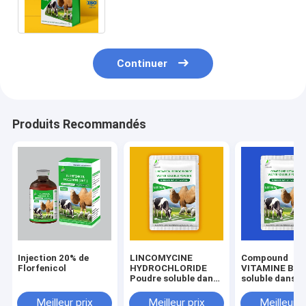
des maladies animales
Continuer
Produits Recommandés
Injection 20% de
LINCOMYCINE
Compound
Florfenicol
HYDROCHLORIDE
VITAMINE B P
Poudre soluble dans
soluble dans l'
l' eau Drogue
vétérinaire
Meilleur prix
Meilleur prix
Meilleur p