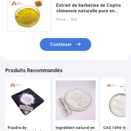
Extrait de berbérine de Coptis
chinensis naturelle pure en
poudre HCL 98% 99% Soluble
Price： 1KG
dans l'eau
Continuer
Produits Recommandés
Poudre de
Ingrédient naturel en
CAS 1094-61-