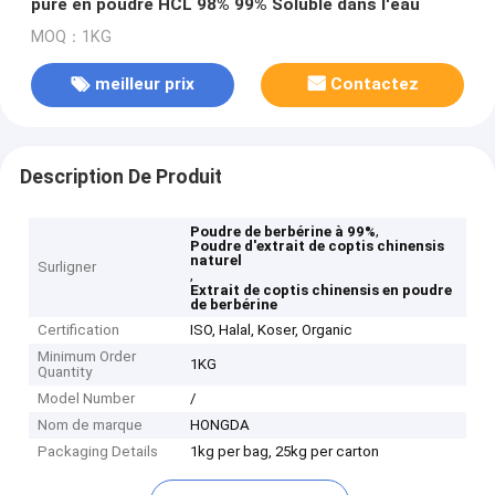
pure en poudre HCL 98% 99% Soluble dans l'eau
MOQ：1KG
meilleur prix
Contactez
Description De Produit
,
Poudre de berbérine à 99%
Poudre d'extrait de coptis chinensis
naturel
Surligner
,
Extrait de coptis chinensis en poudre
de berbérine
Certification
ISO, Halal, Koser, Organic
Minimum Order
1KG
Quantity
Model Number
/
Nom de marque
HONGDA
Packaging Details
1kg per bag, 25kg per carton