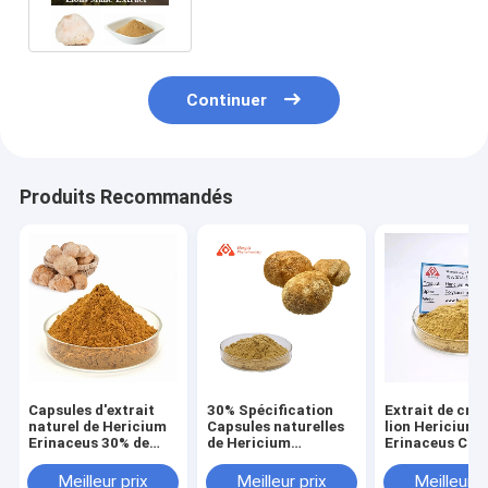
Continuer
Produits Recommandés
Capsules d'extrait
30% Spécification
Extrait de crin
naturel de Hericium
Capsules naturelles
lion Hericium
Erinaceus 30% de
de Hericium
Erinaceus Cap
concentration pour
Erinaceus pour les
pour les perso
les personnes
soins de santé
souffrant d' u
Meilleur prix
Meilleur prix
Meilleur p