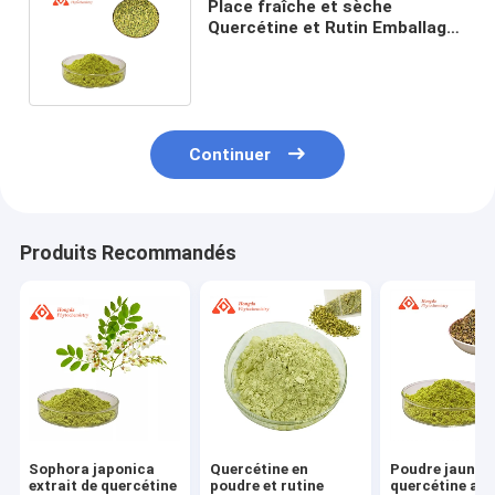
Place fraîche et sèche
Quercétine et Rutin Emballage
Contenant en plastique MOQ 1
kg
Continuer
Produits Recommandés
Sophora japonica
Quercétine en
Poudre jaune 
extrait de quercétine
poudre et rutine
quercétine ant