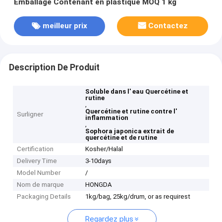
Emballage Contenant en plastique MOQ 1 kg
meilleur prix
Contactez
Description De Produit
Soluble dans l' eau Quercétine et
rutine
,
Quercétine et rutine contre l'
Surligner
inflammation
,
Sophora japonica extrait de
quercétine et de rutine
Certification
Kosher/Halal
Delivery Time
3-10days
Model Number
/
Nom de marque
HONGDA
Packaging Details
1kg/bag, 25kg/drum, or as requirest
Regardez plus